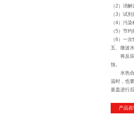
（2）消解
（3）试剂
（4）污
（5）节约
（6）一次
五、微波
将反应物
蚀。
水热合成
温时，也
釜盖进行
产品咨