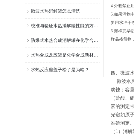
4.外套禁
微波水热消解罐怎么清洗
5.如果污
要用水冲干
校准与验证水热消解罐性能的方法与步骤
6.溶样完
样品残留物
防爆式水热合成消解罐在化学合成安全中的应用
水热合成反应罐是化学合成新材料的“魔法锅”
水热反应釜盖子松了是为啥？
四、微波
微波水热
腐蚀；容量
（盐酸、
素的测定
光谱如原子
准确测定
（1）消