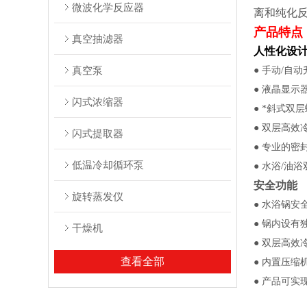
微波化学反应器
离和纯化
产品特点
真空抽滤器
人性化设
真空泵
●
手动
/
自动
●
液晶显示
闪式浓缩器
●
*斜式双
●
双层高效
闪式提取器
●
专业的密
低温冷却循环泵
●
水浴
/
油浴
安全功能
旋转蒸发仪
●
水浴锅安
●
锅内设有
干燥机
●
双层高效
查看全部
●
内置压缩
●
产品可实