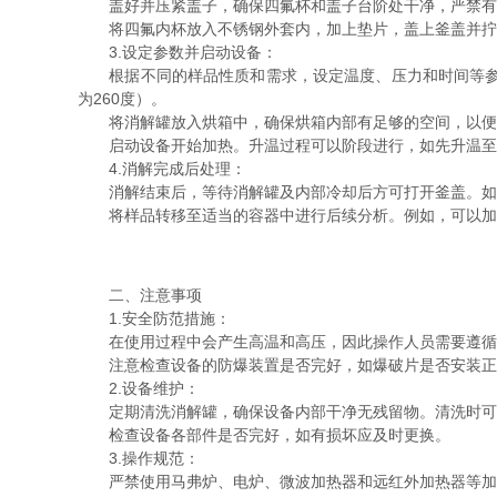
盖好并压紧盖子，确保四氟杯和盖子台阶处干净，严禁有
将四氟内杯放入不锈钢外套内，加上垫片，盖上釜盖并拧紧
3.设定参数并启动设备：
根据不同的样品性质和需求，设定温度、压力和时间等参数。注
为260度）。
将消解罐放入烘箱中，确保烘箱内部有足够的空间，以便
启动设备开始加热。升温过程可以阶段进行，如先升温至10
4.消解完成后处理：
消解结束后，等待消解罐及内部冷却后方可打开釜盖。如果
将样品转移至适当的容器中进行后续分析。例如，可以加
二、注意事项
1.安全防范措施：
在使用过程中会产生高温和高压，因此操作人员需要遵循严
注意检查设备的防爆装置是否完好，如爆破片是否安装正
2.设备维护：
定期清洗消解罐，确保设备内部干净无残留物。清洗时可
检查设备各部件是否完好，如有损坏应及时更换。
3.操作规范：
严禁使用马弗炉、电炉、微波加热器和远红外加热器等加热